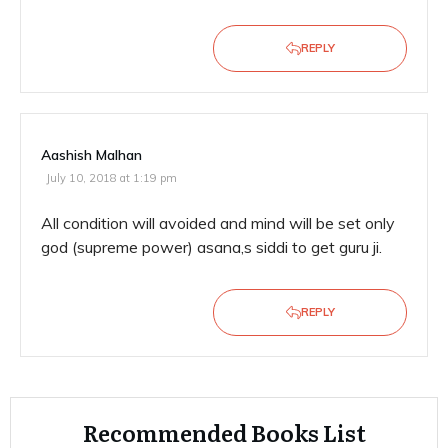
REPLY
Aashish Malhan
July 10, 2018 at 1:19 pm
All condition will avoided and mind will be set only
god (supreme power) asana,s siddi to get guru ji.
REPLY
Recommended Books List