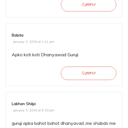
REPLY
Babita
January 3, 2019 at 3:21 pm
Apko koti koti Dhanyawad Guruji
REPLY
Lakhan Shilpi
January 3, 2019 at 9:30 pm
guruji apka bahot bahot dhanyavad ,me shabdo me