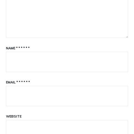
NAME
*
*
*
*
*
*
EMAIL
*
*
*
*
*
*
WEBSITE