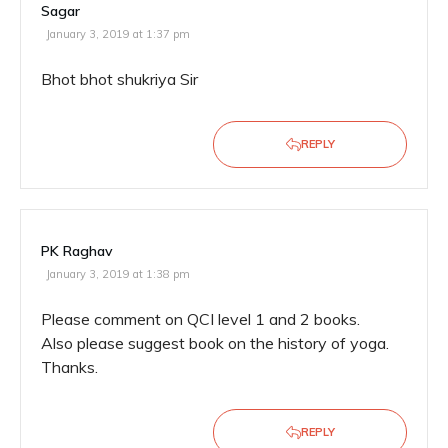
Sagar
January 3, 2019 at 1:37 pm
Bhot bhot shukriya Sir
REPLY
PK Raghav
January 3, 2019 at 1:38 pm
Please comment on QCI level 1 and 2 books.
Also please suggest book on the history of yoga.
Thanks.
REPLY