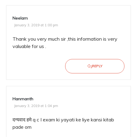
Neelam
January 3, 2019 at 1:00 pm
Thank you very much sir ,this information is very
valuable for us .
REPLY
Hanmanth
January 3, 2019 at 1:04 pm
दन्यवाद हमे q c I exam ki yayati ke liye kansi kitab
pade om