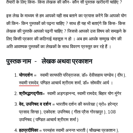
तैयारी के लिए किस- किस लेखक की कौन- कौन सी पुस्तक खरीदनी चाहिए ?
इस लेख के माध्यम से हम आपको यही सब बताने का प्रयास करेंगे कि आपको योग
की किन- किन पुस्तकों को पढ़ना चाहिए ? साथ ही यह भी बताएंगे कि किस- किस
लेखक की पुस्तकें आपको पढ़नी चाहिए ? जिससे आपको उस विषय को समझने के
लिए किसी प्रकार की कठिनाई महसूस न हो । अब हम आपके सम्मुख योग की
अति आवश्यक पुस्तकों का लेखकों के साथ विवरण प्रस्तुत कर रहे हैं ।
पुस्तक नाम - लेखक अथवा प्रकाशन
योगदर्शन
= स्वामी सत्यपति परिव्राजक, डॉ० देवीसहाय पाण्डेय ( दीप ),
स्वामी रामदेव,
पण्डित आचार्य श्रीराम शर्मा, डॉ० सोमवीर आर्य ।
श्रीमद्भागद्गीता
= स्वामी अड़गड़ानन्द, स्वामी रामदेव, बिहार योग मुंगेर
वेद, उपनिषद व दर्शन
= भारतीय दर्शन की रूपरेखा ( प्रो० हरेन्द्र
प्रसाद सिन्हा ), एकोदश: उपनिषद ( गीता प्रैस गोरखपुर ), 108
उपनिषद ( पण्डित आचार्य श्रीराम शर्मा )
हठप्रदीपिका
= परमहंस स्वामी अनन्त भारती ( चौखम्बा प्रकाशन ),