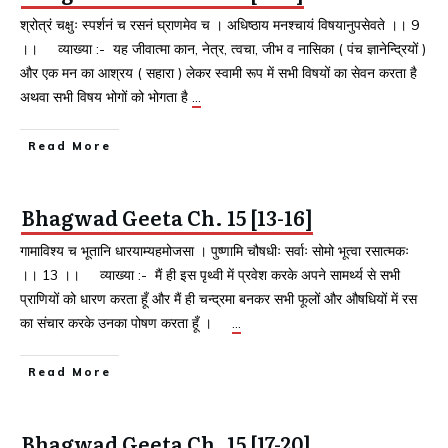
श्रोत्रं चक्षुः स्पर्शनं च रसनं घ्राणमेव च । अधिष्ठाय मनश्चायं विषयानुपसेवते ।। 9
।। व्याख्या :- यह जीवात्मा कान, नेत्र, त्वचा, जीभ व नासिका ( पंच ज्ञानेन्द्रियों )
और एक मन का आश्रय ( सहारा ) लेकर स्वामी रूप में सभी विषयों का सेवन करता है
अथवा सभी विषय भोगों को भोगता है
…
Read More
Bhagwad Geeta Ch. 15 [13-16]
गामाविश्य च भूतानि धारयाम्यहमोजसा । पुष्णामि चौषधीः सर्वाः सोमो भूत्वा रसात्मकः
।। 13 ।। व्याख्या :- मैं ही इस पृथ्वी में प्रवेश करके अपने सामर्थ्य से सभी
प्राणियों को धारण करता हूँ और मैं ही चन्द्रमा बनकर सभी फूलों और औषधियों में रस
का संचार करके उनका पोषण करता हूँ ।
…
Read More
Bhagwad Geeta Ch. 15 [17-20]