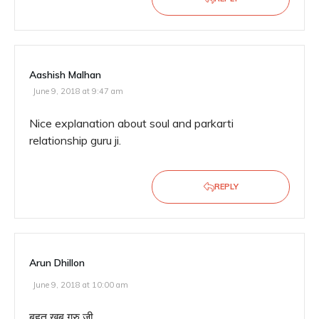
Aashish Malhan
June 9, 2018 at 9:47 am
Nice explanation about soul and parkarti
relationship guru ji.
REPLY
Arun Dhillon
June 9, 2018 at 10:00 am
बहुत खूब गुरु जी