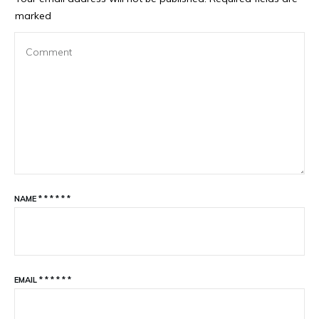
marked
NAME
*
*
*
*
*
*
EMAIL
*
*
*
*
*
*