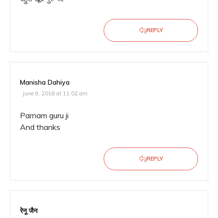
REPLY
Manisha Dahiya
June 9, 2018 at 11:02 am
Parnam guru ji
And thanks
REPLY
रेनू जैन