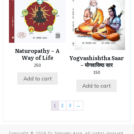
Naturopathy – A
Way of Life
Yogvashishtha Saar
– योगवासिष्ठ सार
250
150
Add to cart
Add to cart
1
2
3
→
Copyright ©
2026
Dr Somveer Arya
, all rights reserved.