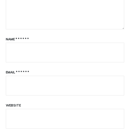
NAME
*
*
*
*
*
*
EMAIL
*
*
*
*
*
*
WEBSITE