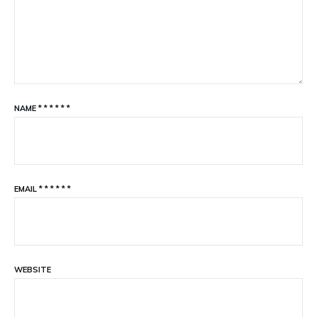
NAME
*
*
*
*
*
*
EMAIL
*
*
*
*
*
*
WEBSITE