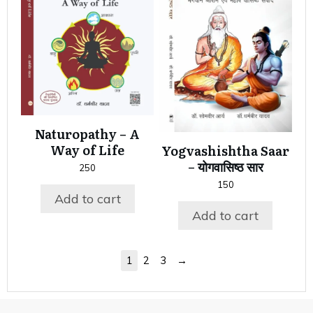
Naturopathy – A
Way of Life
Yogvashishtha Saar
– योगवासिष्ठ सार
250
150
Add to cart
Add to cart
→
1
2
3