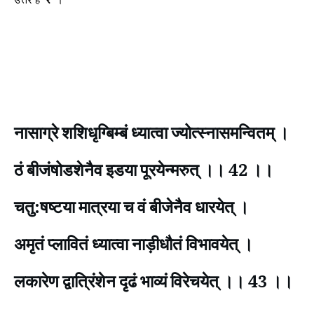
नासाग्रे शशिधृग्बिम्बं ध्यात्वा ज्योत्स्नासमन्वितम् ।
ठं बीजंषोडशेनैव इडया पूरयेन्मरुत् ।। 42 ।।
चतु:षष्टया मात्रया च वं बीजेनैव धारयेत् ।
अमृतं प्लावितं ध्यात्वा नाड़ीधौतं विभावयेत् ।
लकारेण द्वात्रिंशेन दृढं भाव्यं विरेचयेत् ।। 43 ।।