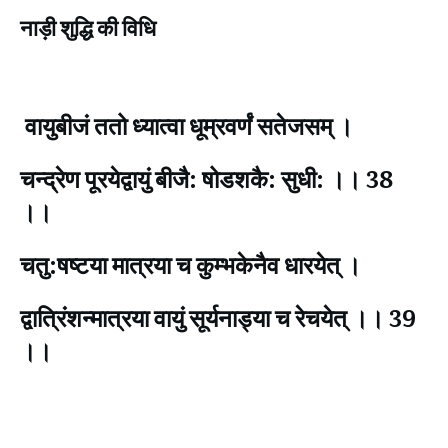
नाड़ी शुद्धि की विधि
वायुबीजं ततो ध्यात्वा धूम्रवर्णं सतेजसम् ।
चन्द्रेण पूरयेद्वायुं बीजै: षोडशकै: सुधी: ।। 38
।।
चतु:षष्टया मात्रया च कुम्भकेनैव धारयेत् ।
द्वात्रिंशन्मात्रया वायुं सूर्यनाड्या च रेचयेत् ।। 39
।।