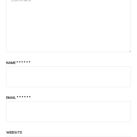
NAME
*
*
*
*
*
*
EMAIL
*
*
*
*
*
*
WEBSITE