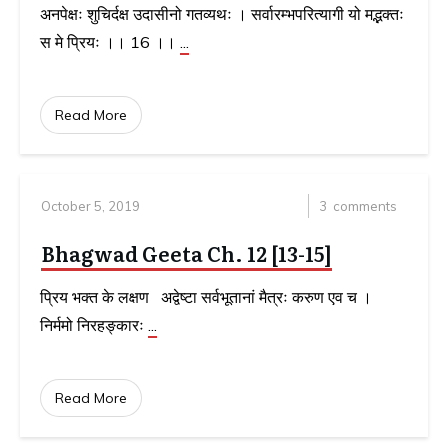
अनपेक्षः शुचिर्दक्ष उदासीनो गतव्यथः । सर्वारम्भपरित्यागी यो मद्भक्तः
स मे प्रियः ।। 16 ।।
...
Read More
October 5, 2019
3
comments
Bhagwad Geeta Ch. 12 [13-15]
प्रिय भक्त के लक्षण अद्वेष्टा सर्वभूतानां मैत्रः करुण एव च ।
निर्ममो निरहङ्‍कारः
...
Read More