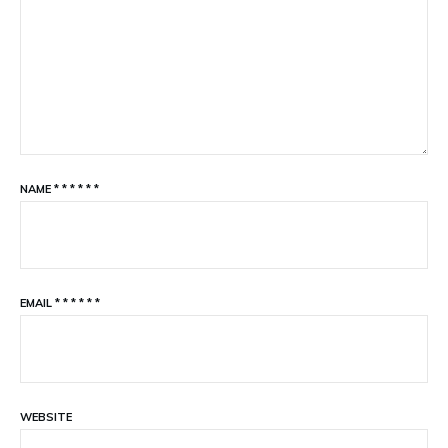
NAME
*
*
*
*
*
*
EMAIL
*
*
*
*
*
*
WEBSITE