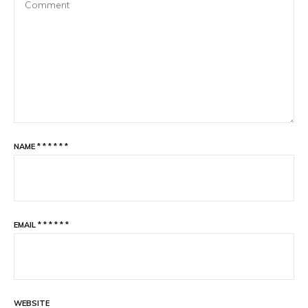
NAME
*
*
*
*
*
*
EMAIL
*
*
*
*
*
*
WEBSITE