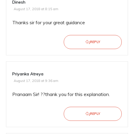
Dinesh
August 17, 2018 at 8:15 am
Thanks sir for your great guidance
REPLY
Priyanka Atreya
August 17, 2018 at 9:36 am
Pranaam Sir! ??thank you for this explanation.
REPLY