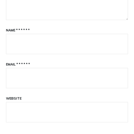
NAME
*
*
*
*
*
*
EMAIL
*
*
*
*
*
*
WEBSITE