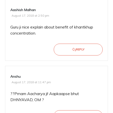
Aashish Malhan
August 17, 2018 at 2:50 pm
Guru ji nice explain about benefit of khantkhup
concentration.
REPLY
Anshu
August 17, 2018 at 11:47 pm
??Prnam Aacharya ji! Aapkaapse bhut
DHNYAVAD, OM ?