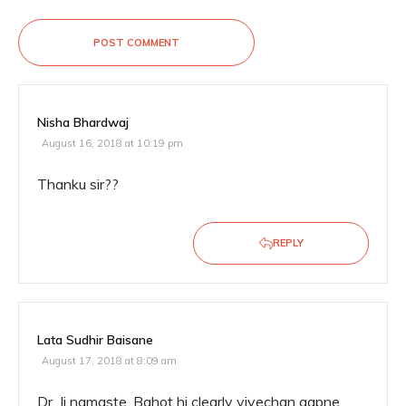
POST COMMENT
Nisha Bhardwaj
August 16, 2018 at 10:19 pm
Thanku sir??
REPLY
Lata Sudhir Baisane
August 17, 2018 at 8:09 am
Dr. Ji namaste. Bahot hi clearly vivechan aapne