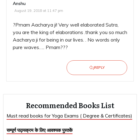
Anshu
August 19, 2018 at 11:47 pm
?Prnam Aacharya ji! Very well elaborated Sutra,
you are the king of elaborations .thank you so much
Aacharya ji for being in our lives. . No words only
pure waves….. Prnam???
REPLY
Recommended Books List
Must read books for Yoga Exams ( Degree & Certificates)
सम्पूर्ण पाठ्यक्रम के लिए आवश्यक पुस्तकें