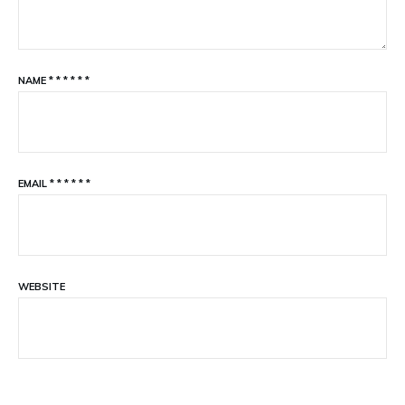
NAME
*
*
*
*
*
*
EMAIL
*
*
*
*
*
*
WEBSITE