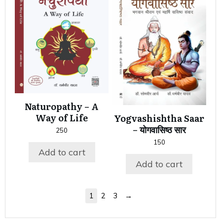
Naturopathy – A
Way of Life
Yogvashishtha Saar
– योगवासिष्ठ सार
250
150
Add to cart
Add to cart
→
1
2
3