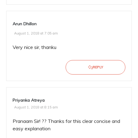
Arun Dhillon
August 1, 2018 at 7:05 am
Very nice sir, thanku
REPLY
Priyanka Atreya
August 1, 2018 at 8:15 am
Pranaam Sir! ?? Thanks for this clear concise and
easy explanation