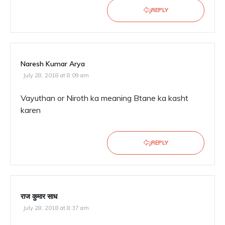
REPLY
Naresh Kumar Arya
July 28, 2018 at 8:09 am
Vayuthan or Niroth ka meaning Btane ka kasht
karen
REPLY
राज कुमार साध
July 28, 2018 at 8:37 am