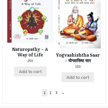
Naturopathy – A
Way of Life
Yogvashishtha Saar
– योगवासिष्ठ सार
250
150
Add to cart
Add to cart
→
1
2
3