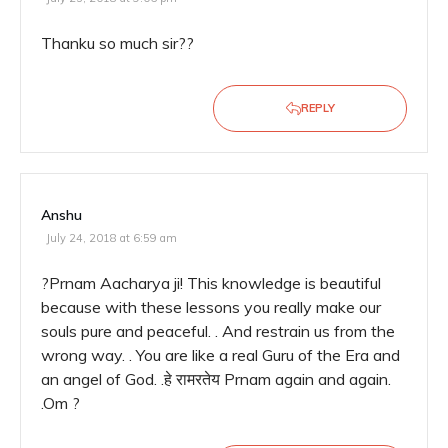
Thanku so much sir??
REPLY
Anshu
July 24, 2018 at 6:59 am
?Prnam Aacharya ji! This knowledge is beautiful
because with these lessons you really make our
souls pure and peaceful. . And restrain us from the
wrong way. . You are like a real Guru of the Era and
an angel of God. .हे रामरतेय Prnam again and again.
.Om ?