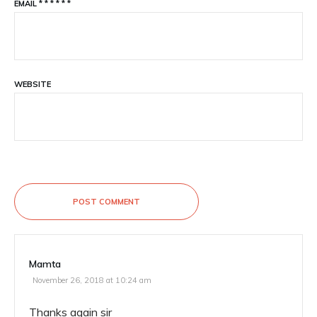
EMAIL
*
*
*
*
*
*
WEBSITE
POST COMMENT
Mamta
November 26, 2018 at 10:24 am
Thanks again sir