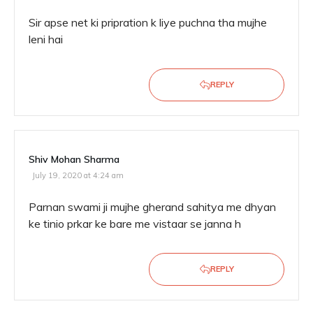
Sir apse net ki pripration k liye puchna tha mujhe
leni hai
REPLY
Shiv Mohan Sharma
July 19, 2020 at 4:24 am
Parnan swami ji mujhe gherand sahitya me dhyan
ke tinio prkar ke bare me vistaar se janna h
REPLY