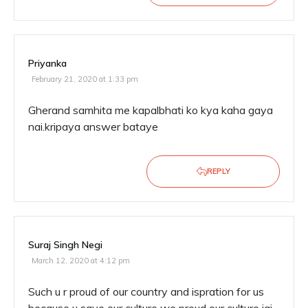
Priyanka
February 21, 2020 at 1:33 pm
Gherand samhita me kapalbhati ko kya kaha gaya
nai.kripaya answer bataye
REPLY
Suraj Singh Negi
March 12, 2020 at 4:12 pm
Such u r proud of our country and ispration for us