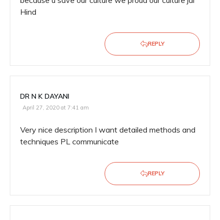
because u save our culture we proud our culture jai
Hind
REPLY
DR N K DAYANI
April 27, 2020 at 7:41 am
Very nice description I want detailed methods and
techniques PL communicate
REPLY