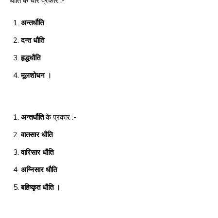
धौति के चार प्रकार :-
अन्तर्धौति
दन्त धौति
हृद्धधौति
मूलशोधन ।
अन्तर्धौति
के प्रकार :-
वातसार धौति
वारिसार धौति
अग्निसार धौति
बहिष्कृत धौति ।