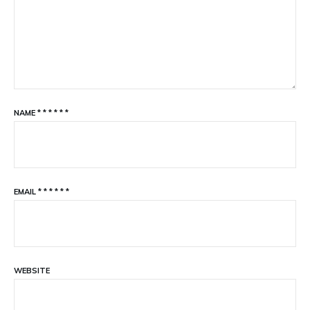
NAME
*
*
*
*
*
*
EMAIL
*
*
*
*
*
*
WEBSITE