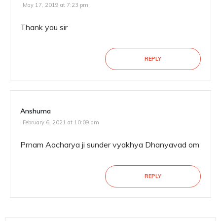
May 17, 2019 at 7:23 pm
Thank you sir
REPLY
Anshuma
February 6, 2021 at 10:09 am
Prnam Aacharya ji sunder vyakhya Dhanyavad om
REPLY