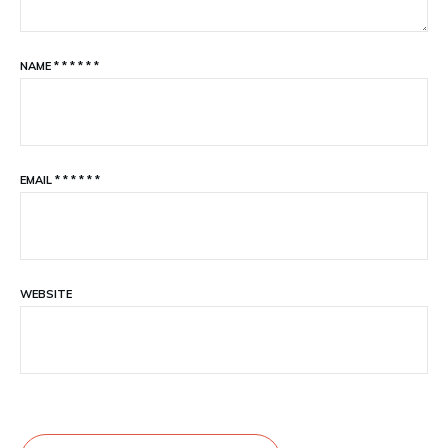
NAME
*
*
*
*
*
*
EMAIL
*
*
*
*
*
*
WEBSITE