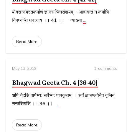
योगसन्नयस्तकर्माणं ज्ञानसञ्न्निसंशयम्‌ । आत्मवन्तं न कर्माणि
निबध्नन्ति धनञ्जय ।। 41 ।। व्याख्या
...
Read More
May 13, 2019
1
comments
Bhagwad Geeta Ch. 4 [36-40]
अपि चेदसि पापेभ्यः सर्वेभ्यः पापकृत्तमः । सर्वं ज्ञानप्लवेनैव वृजिनं
सन्तरिष्यसि ।। 36 ।।
...
Read More