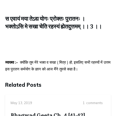
स एवायं मया तेऽद्य योगः प्रोक्तः पुरातनः ।
भक्तोऽसि मे सखा चेति रहस्यं ह्येतदुत्तमम्‌ ।। 3 ।।
व्याख्या :-
क्योंकि तुम मेरे भक्त व सखा ( मित्र ) हो, इसलिए सभी रहस्यों में उत्तम
इस पुरातन कर्मयोग के ज्ञान को आज मैंने तुमसे कहा है।
Related Posts
May 13, 2019
1
comments
Bhagwad Geeta Ch. 4 [41-42]