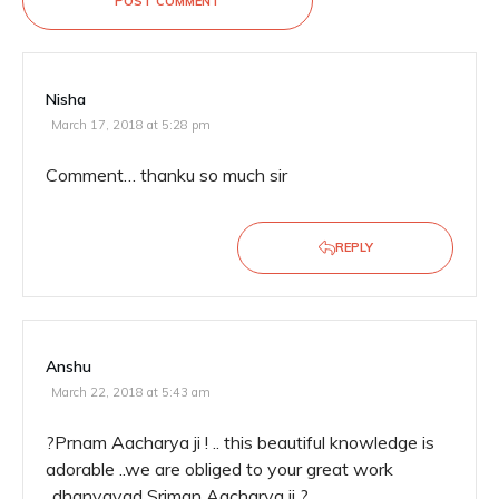
POST COMMENT
Nisha
March 17, 2018 at 5:28 pm
Comment… thanku so much sir
REPLY
Anshu
March 22, 2018 at 5:43 am
?Prnam Aacharya ji ! .. this beautiful knowledge is
adorable ..we are obliged to your great work
..dhanyavad Sriman Aacharya ji ?