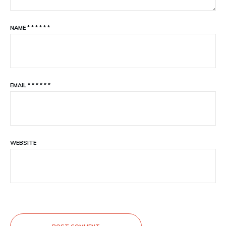
NAME
*
*
*
*
*
*
EMAIL
*
*
*
*
*
*
WEBSITE