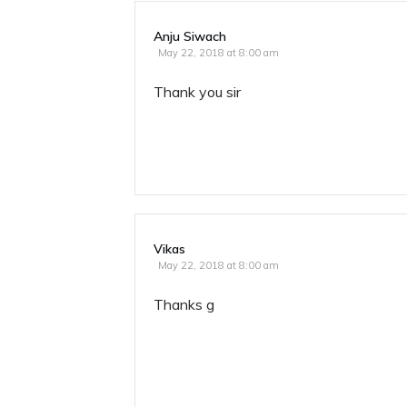
Anju Siwach
May 22, 2018 at 8:00 am
Thank you sir
Vikas
May 22, 2018 at 8:00 am
Thanks g