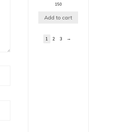
150
Add to cart
→
1
2
3