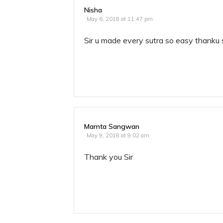
Nisha
May 6, 2018 at 11:47 pm
Sir u made every sutra so easy thanku 
Mamta Sangwan
May 9, 2018 at 9:02 am
Thank you Sir