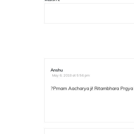
Anshu
May 6, 2018 at 5:56 pm
?Prnam Aacharya ji! Ritambhara Prgya 