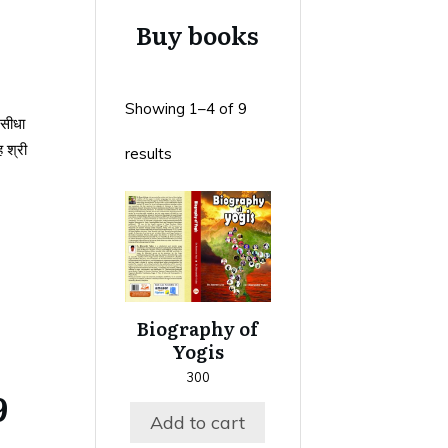
Buy books
Showing 1–4 of 9
 सीधा
ह श्री
results
Biography of
Yogis
300
9
Add to cart