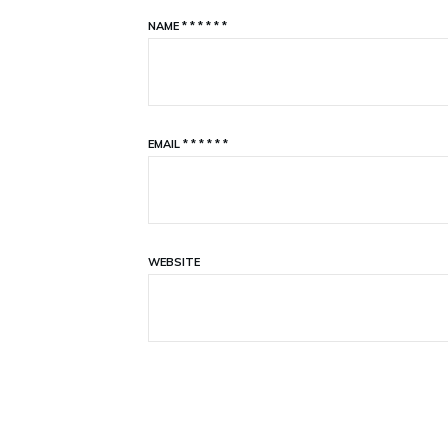
NAME
*
*
*
*
*
*
EMAIL
*
*
*
*
*
*
WEBSITE