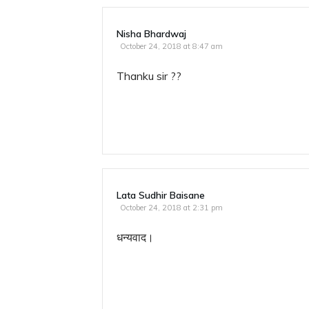
Nisha Bhardwaj
October 24, 2018 at 8:47 am
Thanku sir ??
Lata Sudhir Baisane
October 24, 2018 at 2:31 pm
धन्यवाद।