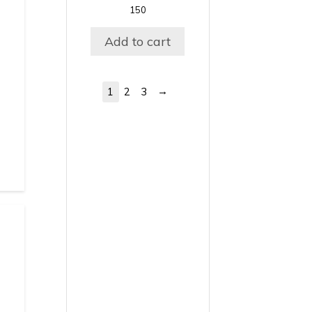
150
Add to cart
→
1
2
3