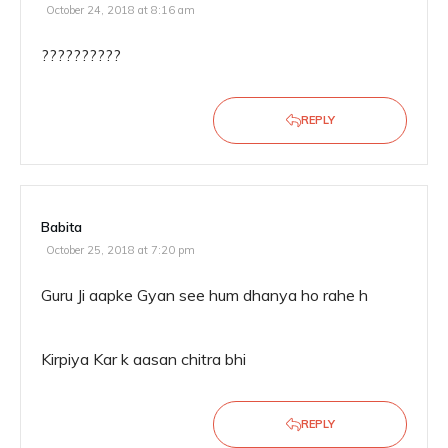
October 24, 2018 at 8:16 am
??????????
REPLY
Babita
October 25, 2018 at 7:20 pm
Guru Ji aapke Gyan see hum dhanya ho rahe h
Kirpiya Kar k aasan chitra bhi
REPLY