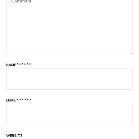
NAME
*
*
*
*
*
*
EMAIL
*
*
*
*
*
*
WEBSITE