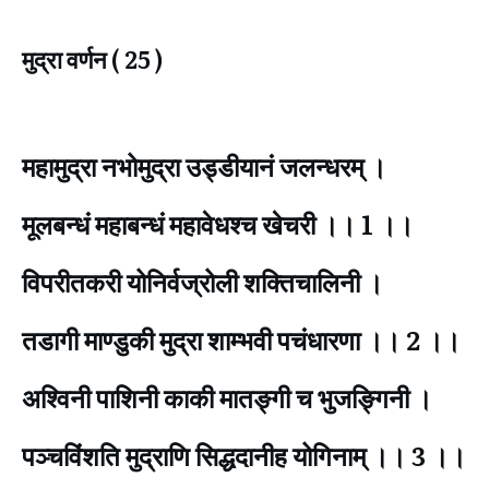
मुद्रा वर्णन ( 25 )
महामुद्रा नभोमुद्रा उड्डीयानं जलन्धरम् ।
मूलबन्धं महाबन्धं महावेधश्च खेचरी ।। 1 ।।
विपरीतकरी योनिर्वज्रोली शक्तिचालिनी ।
तडागी माण्डुकी मुद्रा शाम्भवी पचंधारणा ।। 2 ।।
अश्विनी पाशिनी काकी मातङ्गी च भुजङ्गिनी ।
पञ्चविंशति मुद्राणि सिद्धदानीह योगिनाम् ।। 3 ।।