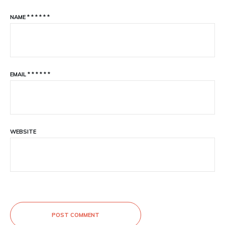
NAME
*
*
*
*
*
*
EMAIL
*
*
*
*
*
*
WEBSITE
POST COMMENT