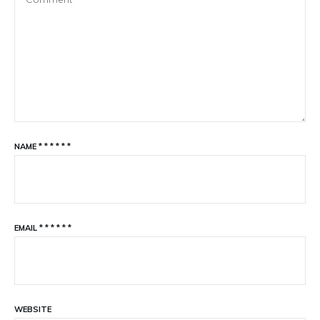
NAME
*
*
*
*
*
*
EMAIL
*
*
*
*
*
*
WEBSITE