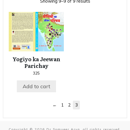
Showing 9–9 of 9 results
Yogiyo ka Jeewan
Parichay
325
Add to cart
←
1
2
3
Copyright ©
2026
Dr Somveer Arya
, all rights reserved.