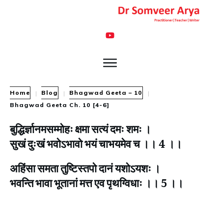
Home
Blog
Bhagwad Geeta – 10
|
|
|
Bhagwad Geeta Ch. 10 [4-6]
बुद्धिर्ज्ञानमसम्मोहः क्षमा सत्यं दमः शमः ।
सुखं दुःखं भवोऽभावो भयं चाभयमेव च ।। 4 ।।
अहिंसा समता तुष्टिस्तपो दानं यशोऽयशः ।
भवन्ति भावा भूतानां मत्त एव पृथग्विधाः ।। 5 ।।